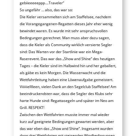
gebiieeeeeppp….Traveler“
So ungefähr … also, das war so:
Die Kieler versammelten sich am Staffelsee, nachdem
die Vorangegangenen-Regatten dieses Jahr eher wenig
bewindet waren. Es wurde mit sehr anspruchsvollen
Bedingungen gerechnet. Man muss aber dazu sagen,
dass die Kieler als Community wirklich versierte Segler
sind: Das Warten vor der Startlinie war ein Mega-
Raserevent. Das war das „Show and Shine“ des heutigen
Tages – die Kieler sind im Halbwind hin und her geballert,
als gäbe es kein Morgen. Die Wasserwacht und die
Wettfahrtleitung haben eine Löwenaufgabe gemeistert.
Viiiiiielllleen, vielen Dank an den Segelclub Staffelsee! Am
beeindruckendsten war, dass die Segler des Klubs sehr
harte Hunde sind: Regattasegeln und später im Neo am
Grill. RESPEKT!
Zwischen den Wettfahrten musste immer mal wieder
kurz auf geeignete Bedingungen gewartet werden, aber
das war eben das „Show and Shine“. Insgesamt wurden
dann drei Wettfahrten mit steigenden Windbedingungen