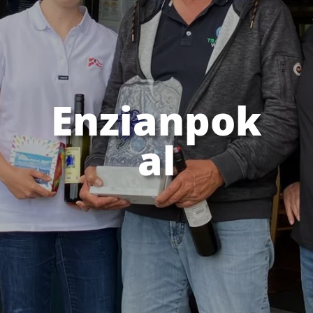
Enzianpok
al