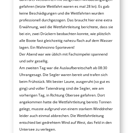
gefahren (letzte Wettfahrt waren es mal 28 kn). Es gab
keine Beschädigungen und die Wettfahrten wurden
professionell durchgezogen. Das braucht hier eine extra
Erwähnung, weil die Wettfahrtleitung berichtete, dass sie
bei ein, zwei Drückern beobachten konnte, wie plötzlich
alle Boote fast gleichzeitig nahezu flach auf dem Wasser
lagen. Ein Wahnsinns-Sportevent!
Der Abend war wie üblich mit Fachsimpelei spannend
und sehr gesellig.
Am zweiten Tag war die Auslaufbereitschaft
ab 08:30
Uhr
angesagt. Die Segler waren bereit und trafen sich
beim Frühstück. Mit bester Laune, ausgeruht (so gut es
ging) und voller Tatendrang sind die Segler, wie am
vorherigen Tag, in Richtung Obersee gefahren. Dort
angekommen hatte die Wettfahrtleitung bereits Tonnen
gelegt, musste aufgrund von einem starkem Winddreher
leider auch einmal abbrechen. Die Wettfahrtleitung
entschied bei gedrehtem Wind auf West, das Feld in den
Untersee zu verlegen.