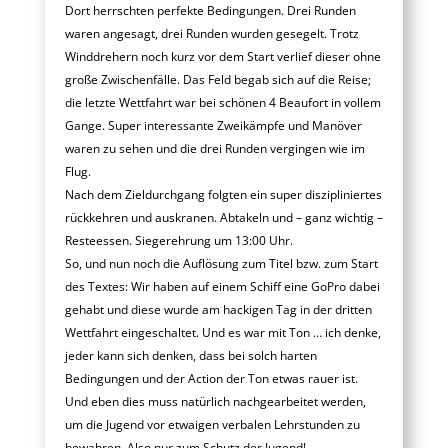
Dort herrschten perfekte Bedingungen. Drei Runden
waren angesagt, drei Runden wurden gesegelt. Trotz
Winddrehern noch kurz vor dem Start verlief dieser ohne
große Zwischenfälle. Das Feld begab sich auf die Reise;
die letzte Wettfahrt war bei schönen 4 Beaufort in vollem
Gange. Super interessante Zweikämpfe und Manöver
waren zu sehen und die drei Runden vergingen wie im
Flug.
Nach dem Zieldurchgang folgten ein super diszipliniertes
rückkehren und auskranen. Abtakeln und – ganz wichtig –
Resteessen. Siegerehrung
um 13:00 Uhr
.
So, und nun noch die Auflösung zum Titel bzw. zum Start
des Textes: Wir haben auf einem Schiff eine GoPro dabei
gehabt und diese wurde am hackigen Tag in der dritten
Wettfahrt eingeschaltet. Und es war mit Ton … ich denke,
jeder kann sich denken, dass bei solch harten
Bedingungen und der Action der Ton etwas rauer ist.
Und eben dies muss natürlich nachgearbeitet werden,
um die Jugend vor etwaigen verbalen Lehrstunden zu
bewahren. Also nur zum Schutz der Jugend!