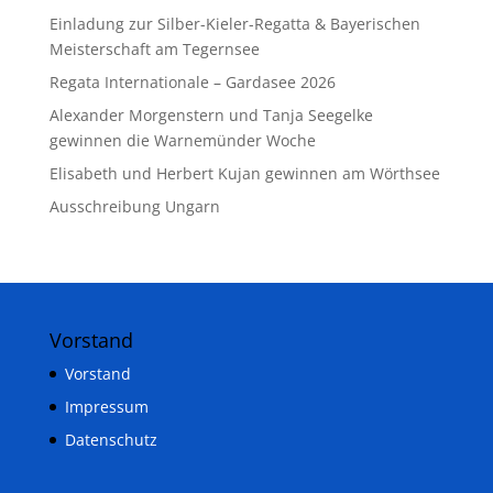
Einladung zur Silber-Kieler-Regatta & Bayerischen
Meisterschaft am Tegernsee
Regata Internationale – Gardasee 2026
Alexander Morgenstern und Tanja Seegelke
gewinnen die Warnemünder Woche
Elisabeth und Herbert Kujan gewinnen am Wörthsee
Ausschreibung Ungarn
Vorstand
Vorstand
Impressum
Datenschutz