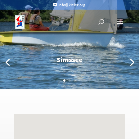
info@kieler.org
Simssee