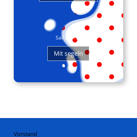
Sail with us
Mit segeln
Vorstand