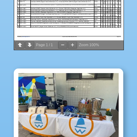
Page
1
/
1
Zoom
100%