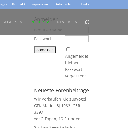
ogin
Kontakt
Impressum
Datenschutz
Links
Anmelden
SEGELN
BILDER
REVIERE
Benutzername
Passwort
Angemeldet
bleiben
Passwort
vergessen?
Neueste Forenbeiträge
Wir Verkaufen Kielzugvogel
GFK Mader Bj 1982, GER
3397
vor 2 Tagen, 19 Stunden
Suchen Segelkiste für