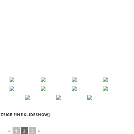
[ZEIGE EINE SLIDESHOW]
◄
1
2
3
►