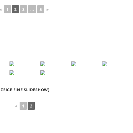
◄
1
2
3
...
5
►
[ZEIGE EINE SLIDESHOW]
◄
1
2