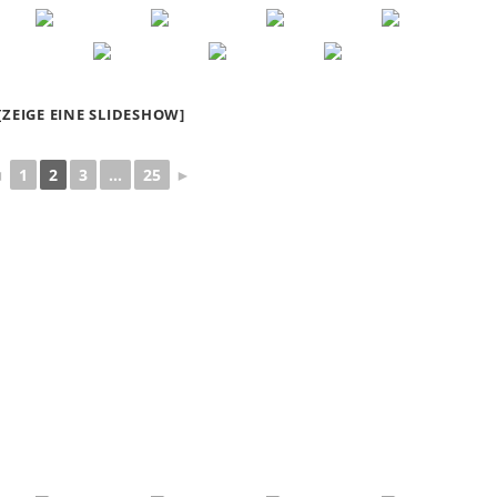
[ZEIGE EINE SLIDESHOW]
◄
1
2
3
...
25
►