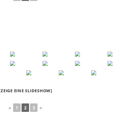
[ZEIGE EINE SLIDESHOW]
◄
1
2
3
►