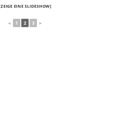
[ZEIGE EINE SLIDESHOW]
◄
1
2
3
►