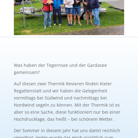
Was
haben
der Tegernsee und der Gardasee
gemeinsam?
Auf diesen zwei The
rmik Revieren finden Kieler
Regatten
statt und wir haben die Gelegenheit
vormittags
bei Südwind und
nachmittags
bei
Nordwind segeln zu können. Mit der Thermik ist es
aber so eine Sache, diese funktioniert nur bei einer
Hochdrucklage, das heißt
–
bei schönem Wetter.
Der Sommer
in
diesem
Jahr
h
at uns damit reichlich
verwöhnt, leider wurde
das Hoch pünktlich zum