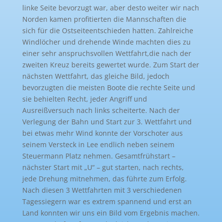
linke Seite bevorzugt war
,
aber desto weiter wir nach
Norden kamen profitierten die Mannschaften d
ie
sich für die
Ostseite
entschieden hatten
.
Zahlreiche
Windlöcher und drehende Winde macht
en
dies zu
einer sehr anspruchsvollen Wettfahrt
,
die
nach der
zweiten Kreuz
bereits
gewertet wurde.
Zum S
tart der
nächsten Wettfahrt, das
gleiche Bild, jedoch
bevorzugten die meisten Boote die rechte Seite und
sie behielten
Recht
, jeder Angriff und
Ausreißversuch nach links scheiterte. Nach der
Verlegung der Bahn und Start zur 3. Wettfahrt
und
bei etwas mehr Wind konnte der Vorschoter aus
seinem Versteck in Lee endlich neben seinem
Steuermann Platz nehmen. Gesamtfrühstart –
nächster Start mit „U“
–
gut
starten,
nach r
echts,
jede Drehung mitnehmen
, das
führte zum Erfolg.
Nach diesen 3 Wettfahrten mit 3 verschiedenen
Tagessiegern war es extrem spannend und erst an
Land konnten wir uns ein Bild vom
Ergebnis
machen.