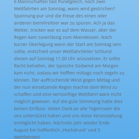
6 Mannschaften fast Punktgleich, noch zwei
Wettfahrten am Sonntag, wann wird gestrichen?
Spannung pur und die Freue des einen oder
anderen
beim
Freibier
war
zu spüren. Ach ja das
Wetter, t
rocken war es auf dem Wasser
,
aber der
Regen kam zuverlässig zum Abendessen. Nach
kurzer Überlegung wann
der
Start am Sonntag sein
sollte
,
entschied
unser Wettfahrtleiter Schlund
diesen
auf
Sonntag
11.00
Uhr anzusetzen. Er sollte
R
echt behalten, der typische Südwind am Morgen
kam nicht, sodass wir hofften
m
ittags noch segeln zu
können. Der auffrischende Wind ge
gen Mittag und
der nun einsetzende Regen machte dem Wind zu
schaffen und e
ine vernünftige Wettfahrt wäre nicht
möglich gewesen
. Auf die gute Stimmung hat
te
dies
keinen Einfluss. Vielen Dank an alle Tegernsee
r
die
uns unterstützt haben und uns diese Veranstaltung
ermöglicht haben. Nächstes Jahr wieder Ende
August bei hoffentlich „Hochdruck“ und 5
Wettfahrten!