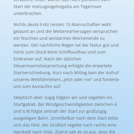
Start der Kielzugvogelregatta am Tegernsee
unterbrochen
.
Nichts desto trotz reisten 15 Mannschaften wohl
gelaunt an und die Wettervorhersagen versprach
en
ein feuchtes und windarmes Wochenende zu
werden. Der nächtliche Regen tat der Natur gut und
hörte zum Glück beim Schiffsaufbau und zum
Eink
ranen auf. Nach der üblichen
Steuermannsbesprechung erfolgt
e
die erwartete
Startverschiebung.
Kurz nach Mittag kam der Aufruf
unseres Wettfahrleiter
s
„jetzt oder nie“
und
forderte
uns
zum Auslaufen auf.
Skeptisch aber zügig folgten wir und segelten ins
Startgebiet. Bei Windgeschwindigke
iten zwischen 4
und 6
kt folgte z
eitnah der Start zur großzügig
ausgelegen Bahn. Unmittelbar nach
dem Start teilte
sich das Feld
, der Großteil segelte nach rechts eine
Handvoll nach links. Zuerst sah es so aus, dass die