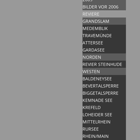
BILDER VOR 2006
REVIERE
GRANDSLAM
MEDEMBLIK
TRAVEMÜNDE
ATTERSEE
GARDASEE
NORDEN
REVIER STEINHUDE
WESTEN
BALDENEYSEE
BEVERTALSPERRE
BIGGETALSPERRE
KEMNADE SEE
KREFELD
LOHEIDER SEE
MITTELRHEIN
RURSEE
RHEIN/MAIN