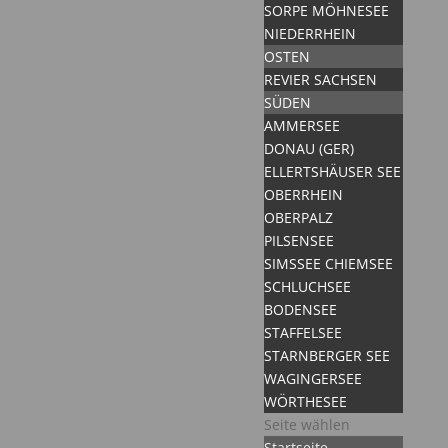
SORPE MÖHNESEE
NIEDERRHEIN
OSTEN
REVIER SACHSEN
SÜDEN
AMMERSEE
DONAU (GER)
ELLERTSHÄUSER SEE
OBERRHEIN
OBERPALZ
PILSENSEE
SIMSSEE CHIEMSEE
SCHLUCHSEE
BODENSEE
STAFFELSEE
STARNBERGER SEE
WAGINGERSEE
WÖRTHESEE
Seite wählen
Startseite