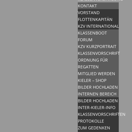
KONTAKT
VORSTAND
FLOTTENKAPITÄN
KZV INTERNATIONAL
KLASSENBOOT
FORUM
KZV KURZPORTRAIT
KLASSENVORSCHRIFT
ORDNUNG FÜR
REGATTEN
MITGLIED WERDEN
KIELER – SHOP
BILDER HOCHLADEN
INTERNEN BEREICH
BILDER HOCHLADEN
INTER-KIELER-INFO
KLASSENVORSCHRIFTEN
PROTOKOLLE
ZUM GEDENKEN