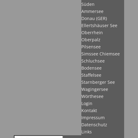
Süden
Ammersee
Donau (GER)
Ellertshäuser See
Oberrhein
Oberpalz
Pilsensee
Simssee Chiemsee
Schluchsee
Bodensee
Staffelsee
Starnberger See
Wagingersee
Wörthesee
Login
Kontakt
Impressum
Datenschutz
Links