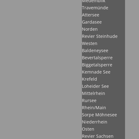
Medemblik
Travemünde
Attersee
Gardasee
Norden
Revier Steinhude
Westen
Baldeneysee
Bevertalsperre
Biggetalsperre
Kemnade See
Krefeld
Loheider See
Mittelrhein
Rursee
Rhein/Main
Sorpe Möhnesee
Niederrhein
Osten
Revier Sachsen