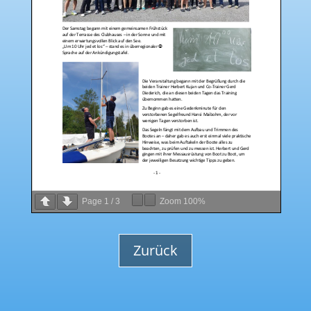
Page
1
/
3
Zoom
100%
Zurück