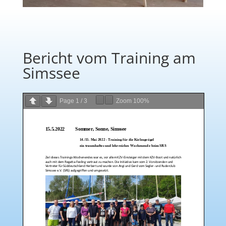
Bericht vom Training am
Simssee
Page
1
/
3
Zoom
100%