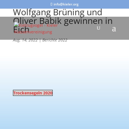
info@kieler.org
Wolfgang Brüning und
Oliver Babik gewinnen in
Eich
Aug. 14, 2022
|
Berichte 2022
Trockensegeln 2020