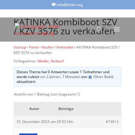
info@kieler.org
KATINKA Kombiboot SZV
/ KZV 3576 zu verkaufen
Startup
›
Foren
›
Kaufen / Verkaufen
›
KATINKA Kombiboot SZV /
KZV 3576 zu verkaufen
Schlagwörter:
Mader
,
Verkauf
Dieses Thema hat 0 Antworten sowie 1 Teilnehmer und
wurde zuletzt
vor 2 Jahren, 7 Monaten
von
Oliver Babik
aktualisiert.
Ansicht von 1 Beitrag (von insgesamt 1)
Autor
Beiträge
10. Dezember 2023 um 20:53 Uhr
#19613